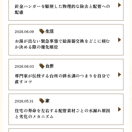
針金ハンガーを駆使した物理的な除去と配管への
配慮
2026.06.09
生活
お湯が出ない緊急事態で給湯器交換をどこに頼む
か決める際の優先順位
2026.06.03
台所
専門家が伝授する台所の排水溝のつまりを自分で
直すコツ
2026.05.31
家
住宅の寿命を左右する配管素材ごとの水漏れ原因
と劣化のメカニズム