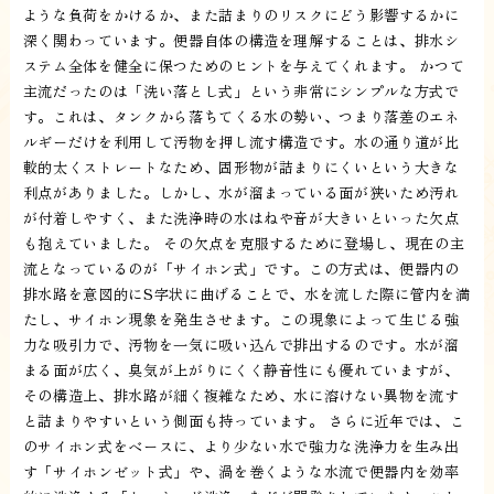
ような負荷をかけるか、また詰まりのリスクにどう影響するかに
深く関わっています。便器自体の構造を理解することは、排水シ
ステム全体を健全に保つためのヒントを与えてくれます。 かつて
主流だったのは「洗い落とし式」という非常にシンプルな方式で
す。これは、タンクから落ちてくる水の勢い、つまり落差のエネ
ルギーだけを利用して汚物を押し流す構造です。水の通り道が比
較的太くストレートなため、固形物が詰まりにくいという大きな
利点がありました。しかし、水が溜まっている面が狭いため汚れ
が付着しやすく、また洗浄時の水はねや音が大きいといった欠点
も抱えていました。 その欠点を克服するために登場し、現在の主
流となっているのが「サイホン式」です。この方式は、便器内の
排水路を意図的にS字状に曲げることで、水を流した際に管内を満
たし、サイホン現象を発生させます。この現象によって生じる強
力な吸引力で、汚物を一気に吸い込んで排出するのです。水が溜
まる面が広く、臭気が上がりにくく静音性にも優れていますが、
その構造上、排水路が細く複雑なため、水に溶けない異物を流す
と詰まりやすいという側面も持っています。 さらに近年では、こ
のサイホン式をベースに、より少ない水で強力な洗浄力を生み出
す「サイホンゼット式」や、渦を巻くような水流で便器内を効率