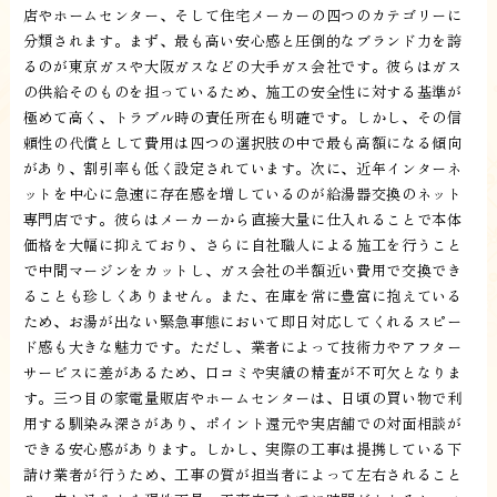
店やホームセンター、そして住宅メーカーの四つのカテゴリーに
分類されます。まず、最も高い安心感と圧倒的なブランド力を誇
るのが東京ガスや大阪ガスなどの大手ガス会社です。彼らはガス
の供給そのものを担っているため、施工の安全性に対する基準が
極めて高く、トラブル時の責任所在も明確です。しかし、その信
頼性の代償として費用は四つの選択肢の中で最も高額になる傾向
があり、割引率も低く設定されています。次に、近年インターネ
ットを中心に急速に存在感を増しているのが給湯器交換のネット
専門店です。彼らはメーカーから直接大量に仕入れることで本体
価格を大幅に抑えており、さらに自社職人による施工を行うこと
で中間マージンをカットし、ガス会社の半額近い費用で交換でき
ることも珍しくありません。また、在庫を常に豊富に抱えている
ため、お湯が出ない緊急事態において即日対応してくれるスピー
ド感も大きな魅力です。ただし、業者によって技術力やアフター
サービスに差があるため、口コミや実績の精査が不可欠となりま
す。三つ目の家電量販店やホームセンターは、日頃の買い物で利
用する馴染み深さがあり、ポイント還元や実店舗での対面相談が
できる安心感があります。しかし、実際の工事は提携している下
請け業者が行うため、工事の質が担当者によって左右されること