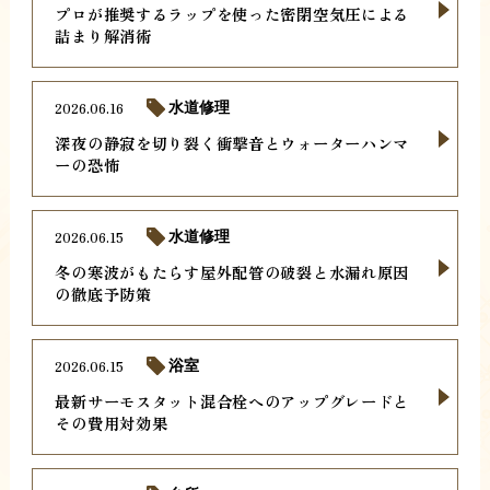
プロが推奨するラップを使った密閉空気圧による
詰まり解消術
2026.06.16
水道修理
深夜の静寂を切り裂く衝撃音とウォーターハンマ
ーの恐怖
2026.06.15
水道修理
冬の寒波がもたらす屋外配管の破裂と水漏れ原因
の徹底予防策
2026.06.15
浴室
最新サーモスタット混合栓へのアップグレードと
その費用対効果