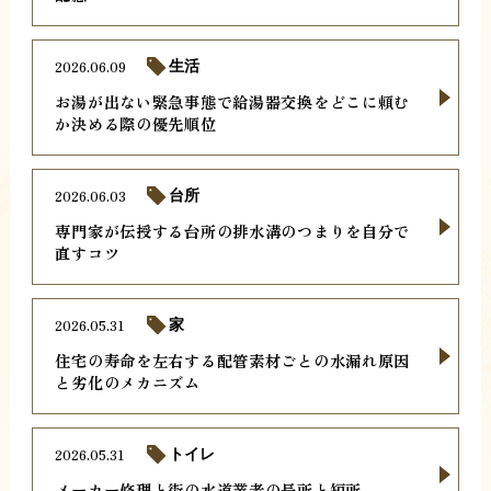
2026.06.09
生活
お湯が出ない緊急事態で給湯器交換をどこに頼む
か決める際の優先順位
2026.06.03
台所
専門家が伝授する台所の排水溝のつまりを自分で
直すコツ
2026.05.31
家
住宅の寿命を左右する配管素材ごとの水漏れ原因
と劣化のメカニズム
2026.05.31
トイレ
メーカー修理と街の水道業者の長所と短所