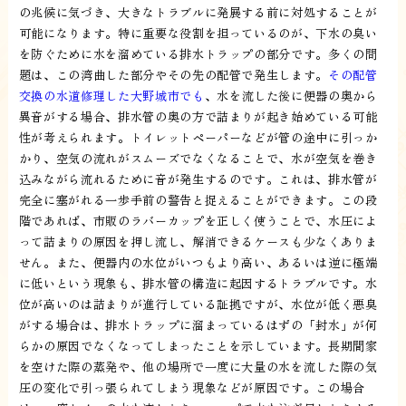
の兆候に気づき、大きなトラブルに発展する前に対処することが
可能になります。特に重要な役割を担っているのが、下水の臭い
を防ぐために水を溜めている排水トラップの部分です。多くの問
題は、この湾曲した部分やその先の配管で発生します。
その配管
交換の水道修理した大野城市でも
、水を流した後に便器の奥から
異音がする場合、排水管の奥の方で詰まりが起き始めている可能
性が考えられます。トイレットペーパーなどが管の途中に引っか
かり、空気の流れがスムーズでなくなることで、水が空気を巻き
込みながら流れるために音が発生するのです。これは、排水管が
完全に塞がれる一歩手前の警告と捉えることができます。この段
階であれば、市販のラバーカップを正しく使うことで、水圧によ
って詰まりの原因を押し流し、解消できるケースも少なくありま
せん。また、便器内の水位がいつもより高い、あるいは逆に極端
に低いという現象も、排水管の構造に起因するトラブルです。水
位が高いのは詰まりが進行している証拠ですが、水位が低く悪臭
がする場合は、排水トラップに溜まっているはずの「封水」が何
らかの原因でなくなってしまったことを示しています。長期間家
を空けた際の蒸発や、他の場所で一度に大量の水を流した際の気
圧の変化で引っ張られてしまう現象などが原因です。この場合