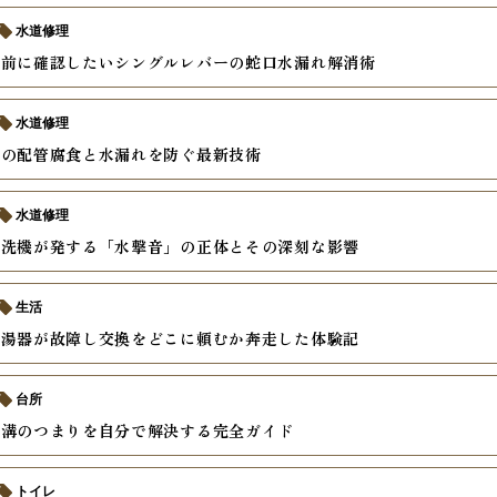
水道修理
む前に確認したいシングルレバーの蛇口水漏れ解消術
水道修理
器の配管腐食と水漏れを防ぐ最新技術
水道修理
食洗機が発する「水撃音」の正体とその深刻な影響
生活
給湯器が故障し交換をどこに頼むか奔走した体験記
台所
水溝のつまりを自分で解決する完全ガイド
トイレ