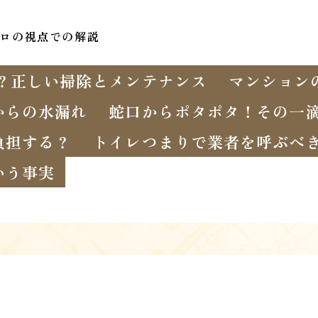
ロの視点での解説
？正しい掃除とメンテナンス
マンション
からの水漏れ
蛇口からポタポタ！その一
負担する？
トイレつまりで業者を呼ぶべ
いう事実