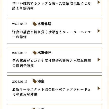
プロが推奨するラップを使った密閉空気圧による
詰まり解消術
2026.06.16
水道修理
深夜の静寂を切り裂く衝撃音とウォーターハンマ
ーの恐怖
2026.06.15
水道修理
冬の寒波がもたらす屋外配管の破裂と水漏れ原因
の徹底予防策
2026.06.15
浴室
最新サーモスタット混合栓へのアップグレードと
その費用対効果