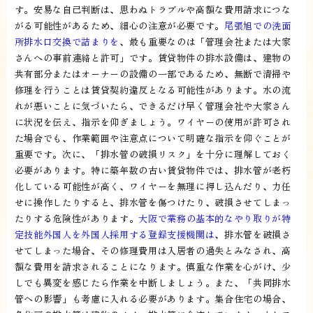
す。安易な自己判断は、思わぬトラブルや高額な費用請求につな
がる可能性があるため、細心の注意が必要です。
尾張旭での洗面
所排水口交換で詰まりを
、最も重要なのは「管理会社または大家
さんへの事前連絡と許可」です。賃貸物件の排水設備は、建物の
共有部分またはオーナーの設備の一部であるため、無断で清掃や
修理を行うことは賃貸契約違反となる可能性があります。水の流
れが悪いことに気づいたら、できるだけ早く管理会社や大家さん
に状況を伝え、指示を仰ぎましょう。ワイヤーの使用が許可され
た場合でも、作業範囲や注意点について明確な指示を仰ぐことが
重要です。次に、「排水管の破損リスク」を十分に理解しておく
必要があります。特に築年数の古い賃貸物件では、排水管が老朽
化している可能性が高く、ワイヤーを無理に押し込んだり、力任
せに操作したりすると、排水管を傷つけたり、破損させてしまっ
たりする危険性があります。
大阪で業務の基本的なやり取りが特
定技能外国人を外国人採用する登録支援機関は
、排水管を破損さ
せてしまった場合、その修理費用は入居者の過失とみなされ、高
額な費用を請求されることになります。慎重な作業を心がけ、少
しでも異変を感じたら作業を中断しましょう。また、「共同排水
管への影響」も考慮に入れる必要があります。集合住宅の場合、