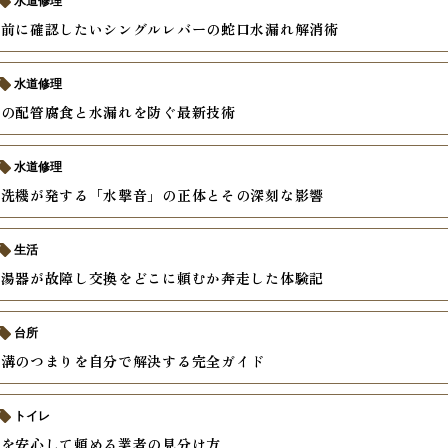
水道修理
む前に確認したいシングルレバーの蛇口水漏れ解消術
水道修理
器の配管腐食と水漏れを防ぐ最新技術
水道修理
食洗機が発する「水撃音」の正体とその深刻な影響
生活
給湯器が故障し交換をどこに頼むか奔走した体験記
台所
水溝のつまりを自分で解決する完全ガイド
トイレ
理を安心して頼める業者の見分け方