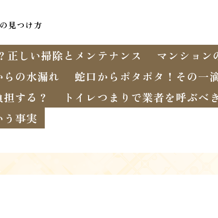
の見つけ方
？正しい掃除とメンテナンス
マンション
からの水漏れ
蛇口からポタポタ！その一
負担する？
トイレつまりで業者を呼ぶべ
いう事実