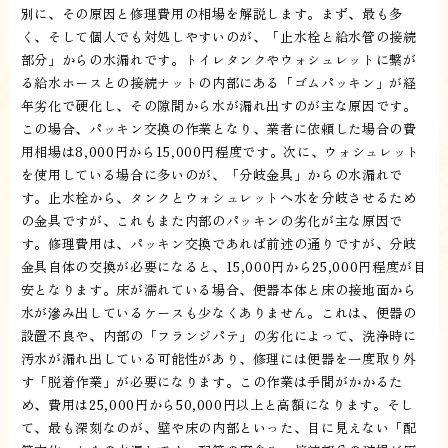
別に、その原因と修理費用の相場を解説します。まず、最も多
く、そして個人でも対処しやすいのが、「止水栓と給水管の接続
部分」からの水漏れです。トイレタンクやウォシュレットに繋が
る給水ホースとの接続ナットの内部にある「ゴムパッキン」が経
年劣化で硬化し、その隙間から水が漏れ出すのが主な原因です。
この場合、パッキン交換の作業となり、業者に依頼した場合の費
用相場は8,000円から15,000円程度です。次に、ウォシュレット
を使用している場合に多いのが、「分岐金具」からの水漏れで
す。止水栓から、タンクとウォシュレットへ水を分岐させるため
の金具ですが、これもまた内部のパッキンの劣化が主な原因で
す。修理費用は、パッキン交換であれば前述の通りですが、分岐
金具自体の交換が必要になると、15,000円から25,000円程度が目
安となります。床が濡れている場合、便器本体と床の接地面から
水が滲み出しているケースも少なくありません。これは、便器の
設置不良や、内部の「フランジパテ」の劣化によって、洗浄時に
汚水が漏れ出している可能性があり、修理には便器を一度取り外
す「脱着作業」が必要になります。この作業は手間がかかるた
め、費用は25,000円から50,000円以上と高額になります。そし
て、最も深刻なのが、壁や床の内部といった、目に見えない「配