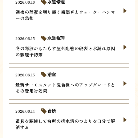
2026.06.16
水道修理
深夜の静寂を切り裂く衝撃音とウォーターハンマ
ーの恐怖
2026.06.15
水道修理
冬の寒波がもたらす屋外配管の破裂と水漏れ原因
の徹底予防策
2026.06.15
浴室
最新サーモスタット混合栓へのアップグレードと
その費用対効果
2026.06.14
台所
道具を駆使して台所の排水溝のつまりを自分で解
消する