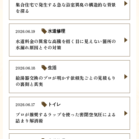
集合住宅で発生する急な浴室異臭の構造的な背景
を探る
2026.06.19
水道修理
水道料金の異常な高騰を招く目に見えない箇所の
水漏れ原因とその対策
2026.06.18
生活
給湯器交換のプロが明かす依頼先ごとの見積もり
の裏側と真実
2026.06.17
トイレ
プロが推奨するラップを使った密閉空気圧による
詰まり解消術