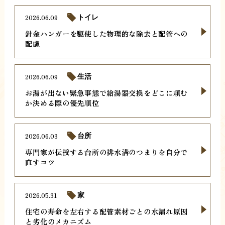
2026.06.09
トイレ
針金ハンガーを駆使した物理的な除去と配管への
配慮
2026.06.09
生活
お湯が出ない緊急事態で給湯器交換をどこに頼む
か決める際の優先順位
2026.06.03
台所
専門家が伝授する台所の排水溝のつまりを自分で
直すコツ
2026.05.31
家
住宅の寿命を左右する配管素材ごとの水漏れ原因
と劣化のメカニズム