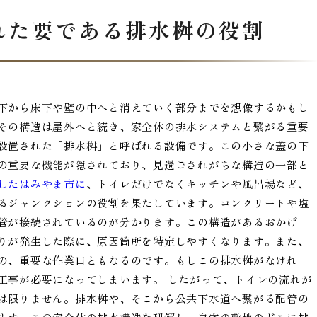
れた要である排水桝の役割
下から床下や壁の中へと消えていく部分までを想像するかもし
その構造は屋外へと続き、家全体の排水システムと繋がる重要
設置された「排水桝」と呼ばれる設備です。この小さな蓋の下
の重要な機能が隠されており、見過ごされがちな構造の一部と
したはみやま市に
、トイレだけでなくキッチンや風呂場など、
るジャンクションの役割を果たしています。コンクリートや塩
管が接続されているのが分かります。この構造があるおかげ
りが発生した際に、原因箇所を特定しやすくなります。また、
の、重要な作業口ともなるのです。もしこの排水桝がなけれ
工事が必要になってしまいます。 したがって、トイレの流れが
は限りません。排水桝や、そこから公共下水道へ繋がる配管の