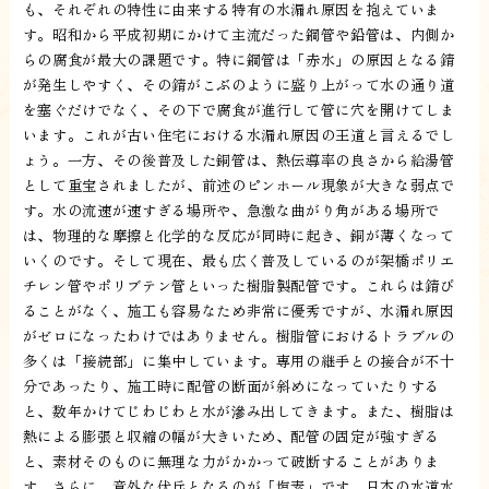
も、それぞれの特性に由来する特有の水漏れ原因を抱えていま
す。昭和から平成初期にかけて主流だった鋼管や鉛管は、内側か
らの腐食が最大の課題です。特に鋼管は「赤水」の原因となる錆
が発生しやすく、その錆がこぶのように盛り上がって水の通り道
を塞ぐだけでなく、その下で腐食が進行して管に穴を開けてしま
います。これが古い住宅における水漏れ原因の王道と言えるでし
ょう。一方、その後普及した銅管は、熱伝導率の良さから給湯管
として重宝されましたが、前述のピンホール現象が大きな弱点で
す。水の流速が速すぎる場所や、急激な曲がり角がある場所で
は、物理的な摩擦と化学的な反応が同時に起き、銅が薄くなって
いくのです。そして現在、最も広く普及しているのが架橋ポリエ
チレン管やポリブテン管といった樹脂製配管です。これらは錆び
ることがなく、施工も容易なため非常に優秀ですが、水漏れ原因
がゼロになったわけではありません。樹脂管におけるトラブルの
多くは「接続部」に集中しています。専用の継手との接合が不十
分であったり、施工時に配管の断面が斜めになっていたりする
と、数年かけてじわじわと水が滲み出してきます。また、樹脂は
熱による膨張と収縮の幅が大きいため、配管の固定が強すぎる
と、素材そのものに無理な力がかかって破断することがありま
す。さらに、意外な伏兵となるのが「塩素」です。日本の水道水