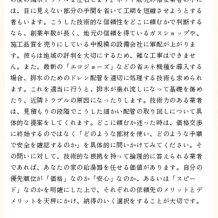
は、目に見えない部分の手間を省いて工期を短縮させようとする
者もいます。こうした技術的な信頼性をどこに頼むかで判断する
なら、創業年数が長く、地元の信頼を得ているガスショップや、
施工品質を売りにしている中規模の設備会社に軍配が上がりま
す。彼らは地域の評判を大切にするため、雑な工事はできませ
ん。また、最新の「エコジョーズ」などの省エネ機種を導入する
場合、排水のためのドレン配管を適切に処理する技術も求められ
ます。これを適当に行うと、排水が垂れ流しになって基礎を傷め
たり、近隣トラブルの原因になったりします。技術力のある業者
は、見積もりの段階でこうした細かい配管の取り回しについて具
体的な提案をしてくれます。どこに頼むか迷った時は、価格交渉
に終始するのではなく「どのような部材を使い、どのような手順
で安全を確認するのか」を具体的に問いかけてみてください。そ
の問いに対して、技術的な根拠を持って論理的に答えられる業者
であれば、あなたの家の給湯器を任せる価値があります。自分の
優先順位が「価格」なのか「安心」なのか、あるいは「スピー
ド」なのかを明確にした上で、それぞれの依頼先のメリットとデ
メリットを天秤にかけ、納得のいく選択をすることが大切です。