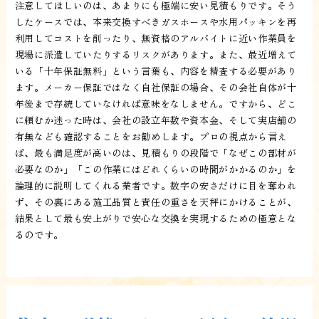
注意してほしいのは、あまりにも極端に安い見積もりです。そう
したケースでは、本来交換すべきガスホースや水用パッキンを再
利用してコストを削ったり、無資格のアルバイトに近い作業員を
現場に派遣していたりするリスクがあります。また、最近増えて
いる「十年保証無料」という言葉も、内容を精査する必要があり
ます。メーカー保証ではなく自社保証の場合、その会社自体が十
年後まで存続していなければ意味をなしません。ですから、どこ
に頼むか迷った時は、会社の設立年数や資本金、そして実店舗の
有無なども確認することをお勧めします。プロの視点から言え
ば、最も満足度が高いのは、見積もりの段階で「なぜこの部材が
必要なのか」「この作業にはどれくらいの時間がかかるのか」を
論理的に説明してくれる業者です。数字の安さだけに目を奪われ
ず、その裏にある施工品質と責任の重さを天秤にかけることが、
結果として最も安上がりで安心な交換を実現するための極意とな
るのです。