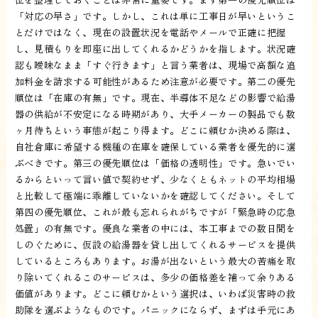
「対応の早さ」です。しかし、これは単に工事日が早いというこ
とだけではなく、現在の設置状況を電話やメールで正確に把握
し、見積もりを即座に出してくれるかどうかを指します。状況確
認も曖昧なまま「すぐ行きます」と言う業者は、現場で高額な追
加料金を請求する可能性があるため注意が必要です。第二の優先
順位は「在庫の有無」です。現在、半導体不足などの影響で給湯
器の供給が不安定になる時期があり、大手メーカーの製品でも数
ヶ月待ちという事態が起こり得ます。どこに頼むか決める際は、
自社倉庫に希望する機種の在庫を確保している業者を優先的に選
ぶべきです。第三の優先順位は「価格の透明性」です。急いでい
るからといって言い値で契約せず、少なくともネットの平均相場
と比較して極端に乖離していないかを確認してください。そして
第四の優先順位、これが最も忘れられがちですが「緊急時の応急
処置」の有無です。優良な業者の中には、本工事までの数日間を
しのぐために、仮設の給湯器を貸し出してくれるサービスを提供
しているところもあります。お湯が出ないという最大の苦痛を取
り除いてくれるこのサービスは、多少の価格差を補って余りある
価値があります。どこに頼むかという選択は、いわば災害時の救
助隊を選ぶようなものです。パニックにならず、まずは手元にあ