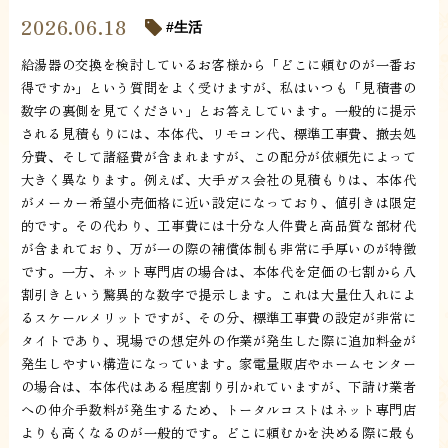
2026.06.18
生活
給湯器の交換を検討しているお客様から「どこに頼むのが一番お
得ですか」という質問をよく受けますが、私はいつも「見積書の
数字の裏側を見てください」とお答えしています。一般的に提示
される見積もりには、本体代、リモコン代、標準工事費、撤去処
分費、そして諸経費が含まれますが、この配分が依頼先によって
大きく異なります。例えば、大手ガス会社の見積もりは、本体代
がメーカー希望小売価格に近い設定になっており、値引きは限定
的です。その代わり、工事費には十分な人件費と高品質な部材代
が含まれており、万が一の際の補償体制も非常に手厚いのが特徴
です。一方、ネット専門店の場合は、本体代を定価の七割から八
割引きという驚異的な数字で提示します。これは大量仕入れによ
るスケールメリットですが、その分、標準工事費の設定が非常に
タイトであり、現場での想定外の作業が発生した際に追加料金が
発生しやすい構造になっています。家電量販店やホームセンター
の場合は、本体代はある程度割り引かれていますが、下請け業者
への仲介手数料が発生するため、トータルコストはネット専門店
よりも高くなるのが一般的です。どこに頼むかを決める際に最も