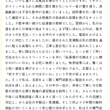
した。いつも通りにお風呂を沸かそうとしたのですが、リモコン
のスイッチを入れた瞬間に聞き慣れないエラー音が響き渡り、液
晶画面には不吉な数字が点滅していました。説明書を引っ張り出
して確認すると、それは燃焼系の致命的な故障を告げるサインで
した。十数年使い続けた給湯器の最期でした。翌朝から、私のお
湯を求めての奔走が始まりました。まず頭に浮かんだのは、毎月
のガス代を支払っている大手のガス会社でした。電話をかけると
すぐに対応してくれましたが、提示された見積額は私の想像を遥
かに超える高額なもので、工事も数日先になると言われてしまい
ました。背に腹は代えられないと思いつつも、もっと安くて早い
方法はないかとスマートフォンを手に「給湯器の交換はどこに頼
むのがいいのか」を必死に検索しました。検索結果には、驚くほ
ど安い価格を掲げるネットショップが並んでおり、正直なところ
「安すぎて怪しいのではないか」という不安が拭えませんでし
た。そこで私は、名前をよく聞く専門店数社に電話をかけ、今の
状況を詳しく伝えました。その中の一社が、非常に丁寧に今の配
管の状態や必要な機種の選定理由を説明してくれ、さらに今日の
午後には現地調査に伺えますと言ってくれたのです。その迅速な
対応と、ガス会社の半額近い見積額、そして何より十年間の無料
保証が付いているという安心感が決め手となり、私はその専門店