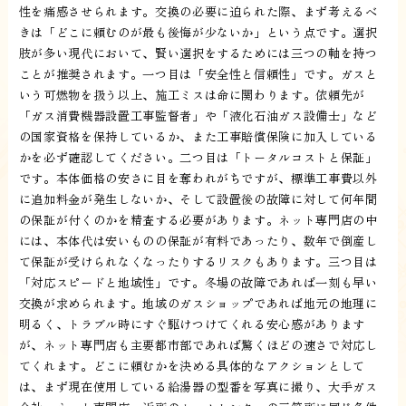
性を痛感させられます。交換の必要に迫られた際、まず考えるべ
きは「どこに頼むのが最も後悔が少ないか」という点です。選択
肢が多い現代において、賢い選択をするためには三つの軸を持つ
ことが推奨されます。一つ目は「安全性と信頼性」です。ガスと
いう可燃物を扱う以上、施工ミスは命に関わります。依頼先が
「ガス消費機器設置工事監督者」や「液化石油ガス設備士」など
の国家資格を保持しているか、また工事賠償保険に加入している
かを必ず確認してください。二つ目は「トータルコストと保証」
です。本体価格の安さに目を奪われがちですが、標準工事費以外
に追加料金が発生しないか、そして設置後の故障に対して何年間
の保証が付くのかを精査する必要があります。ネット専門店の中
には、本体代は安いものの保証が有料であったり、数年で倒産し
て保証が受けられなくなったりするリスクもあります。三つ目は
「対応スピードと地域性」です。冬場の故障であれば一刻も早い
交換が求められます。地域のガスショップであれば地元の地理に
明るく、トラブル時にすぐ駆けつけてくれる安心感があります
が、ネット専門店も主要都市部であれば驚くほどの速さで対応し
てくれます。どこに頼むかを決める具体的なアクションとして
は、まず現在使用している給湯器の型番を写真に撮り、大手ガス