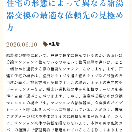
住宅の形態によって異なる給湯
器交換の最適な依頼先の見極め
方
2026.06.10
生活
給湯器の交換において、戸建て住宅に住んでいるのか、あるいは
分譲マンションに住んでいるのかという住居形態の違いは、どこ
に頼むかを選択する際の重要なファクターとなります。まず、戸
建て住宅の場合は、壁掛けタイプや据え置きタイプなど設置の自
由度が高く、排気方法も多様です。この場合、ネットの専門店や
ホームセンターなど、幅広い選択肢の中から価格やサービスを基
準に自由に選ぶことができます。しかし、注意が必要なのは分譲
マンションの場合です。マンションの給湯器は、玄関横のパイプ
シャフトと呼ばれるスペースに設置されていることが多く、排気
アダプターの形状や本体のサイズに厳格な制限があります。さら
に、マンション全体の美観を損なわないよう、本体の色や配管カ
バーの種類まで管理規約で指定されていることも珍しくありませ