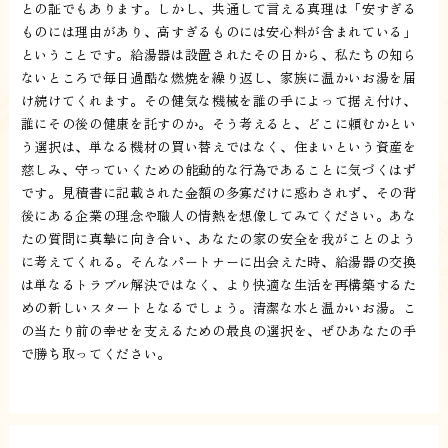
との証でもあります。しかし、共通して言える真理は「安すぎる
ものには理由があり、高すぎるものには安心料が含まれている」
ということです。給湯器は設置されたその日から、私たちの知ら
ないところで毎日過酷な燃焼を繰り返し、家族に温かいお湯を届
け続けてくれます。その健気な機械を誰の手によって据え付け、
誰にその後の健康を託すのか。そう考えると、どこに頼むかとい
う選択は、単なる機材の買い替えではなく、住まいという資産を
慈しみ、守っていくための能動的な行為であることに気づくはず
です。見積書に記載された金額の多寡だけに惑わされず、その背
後にある企業の理念や職人の情熱を想像してみてください。あな
たの質問に真摯に向き合い、あなたの家の安全を我がことのよう
に考えてくれる。そんなパートナーに出会えた時、給湯器の交換
は単なるトラブル解決ではなく、より快適な生活を再構築するた
めの新しいスタートとなるでしょう。清潔な水と温かいお湯。こ
の当たり前の幸せを支えるための最良の選択を、ぜひあなたの手
で勝ち取ってください。