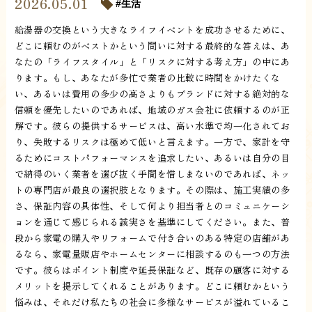
2026.05.01
生活
給湯器の交換という大きなライフイベントを成功させるために、
どこに頼むのがベストかという問いに対する最終的な答えは、あ
なたの「ライフスタイル」と「リスクに対する考え方」の中にあ
ります。もし、あなたが多忙で業者の比較に時間をかけたくな
い、あるいは費用の多少の高さよりもブランドに対する絶対的な
信頼を優先したいのであれば、地域のガス会社に依頼するのが正
解です。彼らの提供するサービスは、高い水準で均一化されてお
り、失敗するリスクは極めて低いと言えます。一方で、家計を守
るためにコストパフォーマンスを追求したい、あるいは自分の目
で納得のいく業者を選び抜く手間を惜しまないのであれば、ネッ
トの専門店が最良の選択肢となります。その際は、施工実績の多
さ、保証内容の具体性、そして何より担当者とのコミュニケーシ
ョンを通じて感じられる誠実さを基準にしてください。また、普
段から家電の購入やリフォームで付き合いのある特定の店舗があ
るなら、家電量販店やホームセンターに相談するのも一つの方法
です。彼らはポイント制度や延長保証など、既存の顧客に対する
メリットを提示してくれることがあります。どこに頼むかという
悩みは、それだけ私たちの社会に多様なサービスが溢れているこ