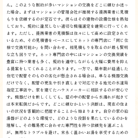
ん。このような制約が多いマンションの交換をどこに頼むか迷っ
た場合、まずはマンションの管理会社が推奨する提携業者に見積
もりを依頼するのが定石です。彼らはその建物の設備仕様を熟知
しており、規約に違反しない適切な機種選定を確実に行ってくれ
ます。ただし、提携業者の見積額は往々にして高めに設定されて
いるため、その見積書をベースにしてネットの専門店に「同じ仕
様で交換可能か」を問い合わせ、相見積もりを取るのが最も賢明
な立ち回りです。ネット専門店の中にはマンションの交換実績を
豊富に持つ業者も多く、規約を遵守しながらも大幅に費用を抑え
る提案をしてくれることがあります。一方で、築年数が経過した
住宅で配管そのものの劣化が懸念される場合は、単なる機器交換
だけでなく、配管の更生や引き直しまで対応できる地元の水道局
指定工事店や、家を建てたハウスメーカーに相談するのが安心で
す。機器だけを新しくしても、壁の中の配管から水漏れが起きて
は本末転倒だからです。どこに頼むかという決断は、現在の住ま
いの状況を客観的に把握することから始まります。自分の家の給
湯器がどのような環境で、どのような役割を果たしているのかを
理解し、その難易度に合わせた専門性を持つ依頼先を選ぶこと
が、無用なトラブルを避け、末永く温かいお湯を享受するための