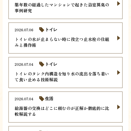
築年数の経過したマンションで起きた浴室異臭の
事例研究
2026.07.06
トイレ
トイレの水が止まらない時に役立つ止水栓の仕組
みと操作術
2026.07.04
トイレ
トイレのタンク内構造を知り水の流出を落ち着い
て食い止める技術解説
2026.07.04
生活
給湯器の交換はどこに頼むのが正解か徹底的に比
較解説する