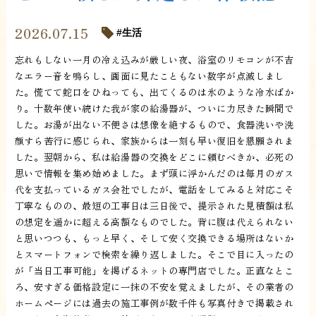
2026.07.15
生活
忘れもしない一月の冷え込みが厳しい夜、浴室のリモコンが不吉
なエラー音を鳴らし、画面に見たこともない数字が点滅しまし
た。慌てて蛇口をひねっても、出てくるのは氷のような冷水ばか
り。十数年使い続けた我が家の給湯器が、ついに力尽きた瞬間で
した。お湯が出ない不便さは想像を絶するもので、食器洗いや洗
顔すら苦行に感じられ、家族からは一刻も早い復旧を懇願されま
した。翌朝から、私は給湯器の交換をどこに頼むべきか、必死の
思いで情報を集め始めました。まず頭に浮かんだのは毎月のガス
代を支払っているガス会社でしたが、電話をしてみると対応こそ
丁寧なものの、最短の工事日は三日後で、提示された見積額は私
の想定を遥かに超える高額なものでした。背に腹は代えられない
と思いつつも、もっと早く、そして安く交換できる場所はないか
とスマートフォンで検索を繰り返しました。そこで目に入ったの
が「当日工事可能」を掲げるネットの専門店でした。正直なとこ
ろ、安すぎる価格設定に一抹の不安を覚えましたが、その業者の
ホームページには過去の施工事例が数千件も写真付きで掲載され