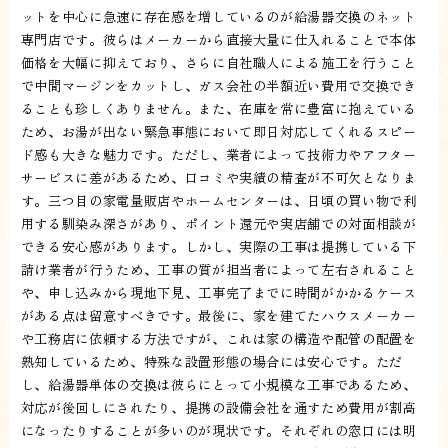
ットを中心に急速に存在感を増しているのが給湯器交換のネット
専門店です。彼らはメーカーから直接大量に仕入れることで本体
価格を大幅に抑えており、さらに自社職人による施工を行うこと
で中間マージンをカットし、ガス会社の半額近い費用で交換でき
ることも珍しくありません。また、在庫を常に豊富に抱えている
ため、お湯が出ない緊急事態において即日対応してくれるスピー
ド感も大きな魅力です。ただし、業者によって技術力やアフター
サービスに差があるため、口コミや実績の精査が不可欠となりま
す。三つ目の家電量販店やホームセンターは、日頃の買い物で利
用する馴染み深さがあり、ポイント還元や実店舗での対面相談が
できる安心感があります。しかし、実際の工事は提携している下
請け業者が行うため、工事の質が担当者によって左右されること
や、申し込みから現地下見、工事完了までに時間がかかるケース
がある点は留意すべきです。最後に、家を建てたハウスメーカー
や工務店に依頼する方法ですが、これは家の構造や配管の配置を
熟知しているため、特殊な設置形態の場合には安心です。ただ
し、給湯器単体の交換は彼らにとって小規模な工事であるため、
対応が後回しにされたり、提携の設備会社を通すため費用が割高
になったりすることが多いのが現状です。それぞれの窓口には明