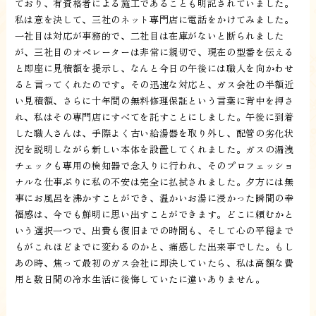
ており、有資格者による施工であることも明記されていました。
私は意を決して、三社のネット専門店に電話をかけてみました。
一社目は対応が事務的で、二社目は在庫がないと断られました
が、三社目のオペレーターは非常に親切で、現在の型番を伝える
と即座に見積額を提示し、なんと今日の午後には職人を向かわせ
ると言ってくれたのです。その迅速な対応と、ガス会社の半額近
い見積額、さらに十年間の無料修理保証という言葉に背中を押さ
れ、私はその専門店にすべてを託すことにしました。午後に到着
した職人さんは、手際よく古い給湯器を取り外し、配管の劣化状
況を説明しながら新しい本体を設置してくれました。ガスの漏洩
チェックも専用の検知器で念入りに行われ、そのプロフェッショ
ナルな仕事ぶりに私の不安は完全に払拭されました。夕方には無
事にお風呂を沸かすことができ、温かいお湯に浸かった瞬間の幸
福感は、今でも鮮明に思い出すことができます。どこに頼むかと
いう選択一つで、出費も復旧までの時間も、そして心の平穏まで
もがこれほどまでに変わるのかと、痛感した出来事でした。もし
あの時、焦って最初のガス会社に即決していたら、私は高額な費
用と数日間の冷水生活に後悔していたに違いありません。