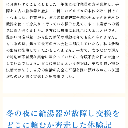
にお願いすることにしました。午後には作業員の方が到着し、手
際よく古い給湯器を撤去し、新しいピカピカの本体を取り付けて
くれました。作業中も、ガスの接続確認や漏水チェックを専用の
機器を使って念入りに行っている様子を見て、ネット業者への偏
見は消え去りました。夕方には無事にお風呂に入ることができ、
温かいお湯が蛇口から出た瞬間の感動は今でも忘れられません。
もしあの時、焦って最初のガス会社に即決していたら、私は多額
の出費に後悔していたかもしれません。一方で、安さだけで選ん
で対応が不誠実な業者に当たっていたら、今頃不安な日々を過ご
していたでしょう。どこに頼むかという選択は、単なる買い物の
決断ではなく、自分の生活の安全と平穏を誰に預けるかという選
択なのだと強く実感した出来事でした。
冬の夜に給湯器が故障し交換を
どこに頼むか奔走した体験記