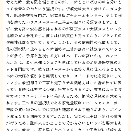
考えた時、最も頭を悩ませるのが、一体どこに頼むのが自分にと
って最善なのかという選択です。依頼先は大きく分けて、ガス会
社、給湯器交換専門店、家電量販店やホームセンター、そして住
宅を建てたハウスメーカーや工務店の四つに分類されます。ま
ず、最も高い安心感を得られるのが東京ガスや大阪ガスといった
地域のガス会社です。彼らは供給責任を持っており、ブランドの
信頼性は群を抜いています。しかし、その信頼性の代償として、
他の選択肢に比べると本体価格や工賃が割高に設定されているこ
とが多く、予算を重視する方にはハードルが高いかもしれませ
ん。次に、最近急速にシェアを伸ばしているのが給湯器交換のネ
ット専門店です。彼らはメーカーから直接大量に仕入れることで
本体の大幅な値引きを実現しており、スピード対応を売りにして
います。最短即日で工事を完了させる機動力は、お湯が出ずに困
っている時には非常に心強い味方となりますが、業者によって技
術力やアフターサポートに差があるため、慎重な見極めが求めら
れます。三つ目の選択肢である家電量販店やホームセンターは、
普段の買い物のついでに実物を確認できる手軽さがあり、ポイン
ト還元なども期待できます。ただし、実際の工事は下請けの業者
が行うため、誰が来るか当日まで分からないという不安要素もあ
ります。最後に、家を建てたハウスメーカーや工務店に相談する