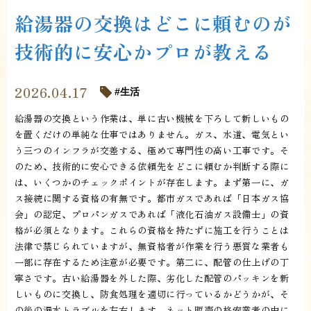
給湯器の交換はどこに頼むのが
技術的に安心かプロが教える
2026.04.17
生活
給湯器の交換という作業は、単に古い機械を下ろして新しいもの
を置くだけの単純な仕事ではありません。ガス、水道、電気とい
う三つのインフラが交差する、極めて専門性の高い工事です。そ
のため、技術的に安心できる依頼先をどこに頼むか判断する際に
は、いくつかのチェックポイントが存在します。まず第一に、ガ
ス接続に関する資格の有無です。都市ガスであれば「日本ガス協
会」の認定、プロパンガスであれば「液化石油ガス設備士」の資
格が必須となります。これらの資格を持たずに施工を行うことは
法律で禁じられていますが、無資格者が作業を行う悪質な業者も
一部に存在するため注意が必要です。第二に、配管の仕上げの丁
寧さです。古い給湯器を外した際、劣化した配管のパッキンを新
しいものに交換し、防食処理を適切に行っているかどうかが、そ
の後の漏水トラブルを左右します。ネット販売の格安業者の中に