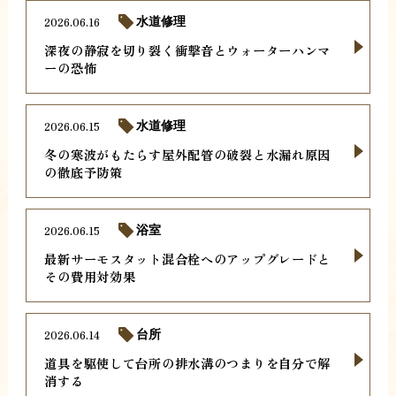
2026.06.16
水道修理
深夜の静寂を切り裂く衝撃音とウォーターハンマ
ーの恐怖
2026.06.15
水道修理
冬の寒波がもたらす屋外配管の破裂と水漏れ原因
の徹底予防策
2026.06.15
浴室
最新サーモスタット混合栓へのアップグレードと
その費用対効果
2026.06.14
台所
道具を駆使して台所の排水溝のつまりを自分で解
消する