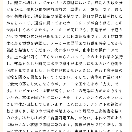
す。蛇口水漏れシングルレバーの修理において、成功と失敗を分
けるのは、道具の質や腕前以前の「準備」と「確認」です。最も
多い失敗例は、適合部品の確認不足です。蛇口の見た目が同じだ
からといって、適当に買ってきたカートリッジが合うほど、この
世界は甘くありません。メーカーが同じでも、製造年が一年違う
だけで内部の穴の形が異なることは日常茶飯事です。必ず蛇口本
体にある型番を確認し、メーカーの展開図で品番を特定してから
部品を発注してください。次に多いのが、止水栓の操作ミスで
す。止水栓が固くて回らないからといって、そのまま作業を強行
し、部品を外した瞬間に水圧で家中が水浸しになるという悲劇を
何度も見てきました。止水栓が動かないときは、迷わず家全体の
元栓を閉める勇気を持ってください。そして、実際の作業におい
て最大の落とし穴となるのが、ナットを回すときの「支え」で
す。シングルレバーは背が高く、レバーの先端に力がかかりやす
いため、本体を固定せずにレンチを回すと、シンクのステンレス
ごと本体が回転してしまいます。これにより、シンク下の銅管が
ねじ切られ、壁の中で漏水が始まるという最悪の二次被害を招く
のです。私たちは必ず「台座固定工具」を使い、本体を石のよう
に動かさない状態で修理に臨みます。皆様が自分で行う際も、誰
かに本体をしっかり支えてもらうか、専用の工具をレンタルする