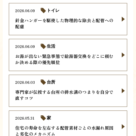
2026.06.09
トイレ
針金ハンガーを駆使した物理的な除去と配管への
配慮
2026.06.09
生活
お湯が出ない緊急事態で給湯器交換をどこに頼む
か決める際の優先順位
2026.06.03
台所
専門家が伝授する台所の排水溝のつまりを自分で
直すコツ
2026.05.31
家
住宅の寿命を左右する配管素材ごとの水漏れ原因
と劣化のメカニズム