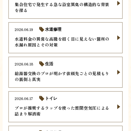
集合住宅で発生する急な浴室異臭の構造的な背景
を探る
2026.06.19
水道修理
水道料金の異常な高騰を招く目に見えない箇所の
水漏れ原因とその対策
2026.06.18
生活
給湯器交換のプロが明かす依頼先ごとの見積もり
の裏側と真実
2026.06.17
トイレ
プロが推奨するラップを使った密閉空気圧による
詰まり解消術