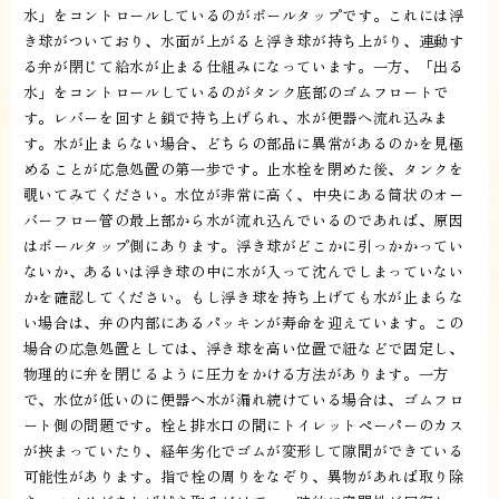
水」をコントロールしているのがボールタップです。これには浮
き球がついており、水面が上がると浮き球が持ち上がり、連動す
る弁が閉じて給水が止まる仕組みになっています。一方、「出る
水」をコントロールしているのがタンク底部のゴムフロートで
す。レバーを回すと鎖で持ち上げられ、水が便器へ流れ込みま
す。水が止まらない場合、どちらの部品に異常があるのかを見極
めることが応急処置の第一歩です。止水栓を閉めた後、タンクを
覗いてみてください。水位が非常に高く、中央にある筒状のオー
バーフロー管の最上部から水が流れ込んでいるのであれば、原因
はボールタップ側にあります。浮き球がどこかに引っかかってい
ないか、あるいは浮き球の中に水が入って沈んでしまっていない
かを確認してください。もし浮き球を持ち上げても水が止まらな
い場合は、弁の内部にあるパッキンが寿命を迎えています。この
場合の応急処置としては、浮き球を高い位置で紐などで固定し、
物理的に弁を閉じるように圧力をかける方法があります。一方
で、水位が低いのに便器へ水が漏れ続けている場合は、ゴムフロ
ート側の問題です。栓と排水口の間にトイレットペーパーのカス
が挟まっていたり、経年劣化でゴムが変形して隙間ができている
可能性があります。指で栓の周りをなぞり、異物があれば取り除