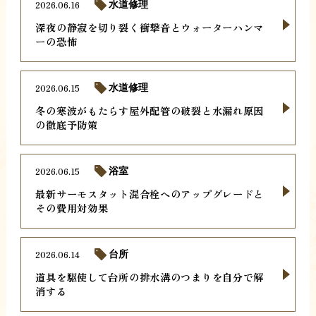
2026.06.16
水道修理
深夜の静寂を切り裂く衝撃音とウォーターハンマ
ーの恐怖
2026.06.15
水道修理
冬の寒波がもたらす屋外配管の破裂と水漏れ原因
の徹底予防策
2026.06.15
浴室
最新サーモスタット混合栓へのアップグレードと
その費用対効果
2026.06.14
台所
道具を駆使して台所の排水溝のつまりを自分で解
消する